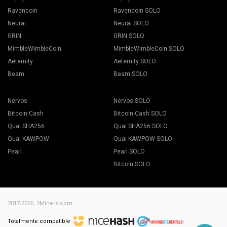
Ravencoin
Ravencoin SOLO
Neurai
Neurai SOLO
GRIN
GRIN SOLO
Presione el botón "Apply to all" para comenzar a minar.
MimbleWimbleCoin
MimbleWimbleCoin SOLO
Aeternity
Aeternity SOLO
Beam
Beam SOLO
Nervos
Nervos SOLO
Bitcoin Cash
Bitcoin Cash SOLO
Quai SHA256
Quai SHA256 SOLO
Elija el software de minería apropiado. El software de
Quai KAWPOW
Quai KAWPOW SOLO
minería recomendado se puede encontrar en la página
"
Cómo comenzar
". Para BEAM recomendamos Gminer.
Pearl
Pearl SOLO
Nombra tu hoja de vuelo. Presione el botón Crear hoja de
Bitcoin SOLO
vuelo.
2017-2026,
2Miners.com
Totalmente compatible
Vaya a la pestaña Trabajadores.