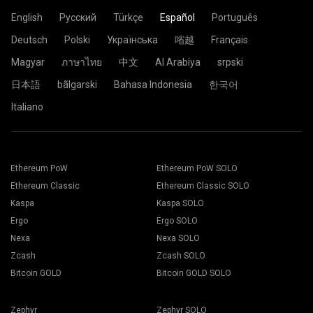
letras, números y símbolos en inglés "-" y "_". Podrías dejarlo
Password: x
donde se encuentra. Si duda sobre esto, seleccione el
letras, números y símbolos en inglés "-" y "_". Podrías dejarlo
vacío.
English
Русский
Türkçe
Español
Português
servidor EU (Europa).
vacío.
Pegue la dirección de su billetera en el campo Wallet.
Password: x
Deutsch
Polski
Українська
㗂越
Français
Password: x
Seleccione el botón Aplicar.
La configuración ahora es enviada al rig y el proceso de
Magyar
ภาษาไทย
中文
Al Arabiya
srpski
minado comenzará automáticamente.
Ya todo está listo y su rig se encuentra minando en el
日本語
bãlgarski
Bahasa Indonesia
한국어
grupo 2Miners.
Italiano
Pegue la dirección de su billetera en el campo Dirección y
Elija el software de minería deseado. La recomendación
escriba su nombre en el campo Nombre a continuación.
sobre cuál elegir la puede encontrar en la página "
Cómo
Presione el botón Crear.
Ethereum PoW
Ethereum PoW SOLO
comenzar
". Presione el botón Save.
Elija el grupo minero 2Miners. Cuando aparezca la ventana
Diríjase a la solapa Workers.
Ethereum Classic
Ethereum Classic SOLO
emergente, seleccione la ubicación del servidor más
Seleccione sus rigs y presione el botón Mining.
cercana. La ubicación predeterminada para Europa es la
Kaspa
Kaspa SOLO
UE.
Ergo
Ergo SOLO
Nexa
Nexa SOLO
Zcash
Zcash SOLO
Bitcoin GOLD
Bitcoin GOLD SOLO
Seleccione su billetera, Moneda, y minero de la lista
desplegable.
Zephyr
Zephyr SOLO