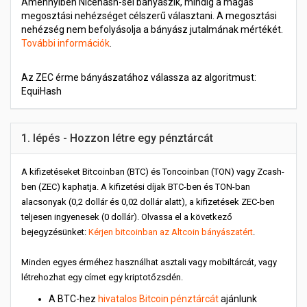
Amennyiben Nicehash-sel bányászik, mindig a magas
megosztási nehézséget célszerű választani. A megosztási
nehézség nem befolyásolja a bányász jutalmának mértékét.
További információk
.
Az ZEC érme bányászatához válassza az algoritmust:
EquiHash
1. lépés - Hozzon létre egy pénztárcát
A kifizetéseket Bitcoinban (BTC) és Toncoinban (TON) vagy Zcash-
ben (ZEC) kaphatja. A kifizetési díjak BTC-ben és TON-ban
alacsonyak (0,2 dollár és 0,02 dollár alatt), a kifizetések ZEC-ben
teljesen ingyenesek (0 dollár). Olvassa el a következő
bejegyzésünket:
Kérjen bitcoinban az Altcoin bányászatért
.
Minden egyes érméhez használhat asztali vagy mobiltárcát, vagy
létrehozhat egy címet egy kriptotőzsdén.
A BTC-hez
hivatalos Bitcoin pénztárcát
ajánlunk