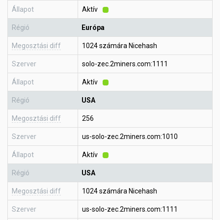
Állapot
Aktív
Régió
Európa
Megosztási diff
1024 számára Nicehash
Szerver
solo-zec.2miners.com:1111
Állapot
Aktív
Régió
USA
Megosztási diff
256
Szerver
us-solo-zec.2miners.com:1010
Állapot
Aktív
Régió
USA
Megosztási diff
1024 számára Nicehash
Szerver
us-solo-zec.2miners.com:1111