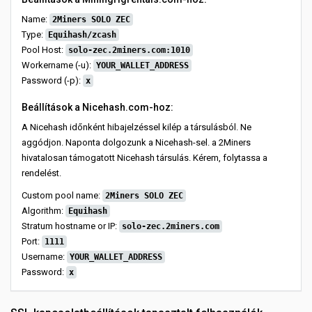
Name:
2Miners SOLO ZEC
Type:
Equihash/zcash
Pool Host:
solo-zec.2miners.com:1010
Workername (-u):
YOUR_WALLET_ADDRESS
Password (-p):
x
Beállítások a Nicehash.com-hoz:
A Nicehash időnként hibajelzéssel kilép a társulásból. Ne
aggódjon. Naponta dolgozunk a Nicehash-sel. a 2Miners
hivatalosan támogatott Nicehash társulás. Kérem, folytassa a
rendelést.
Custom pool name:
2Miners SOLO ZEC
Algorithm:
Equihash
Stratum hostname or IP:
solo-zec.2miners.com
Port:
1111
Username:
YOUR_WALLET_ADDRESS
Password:
x