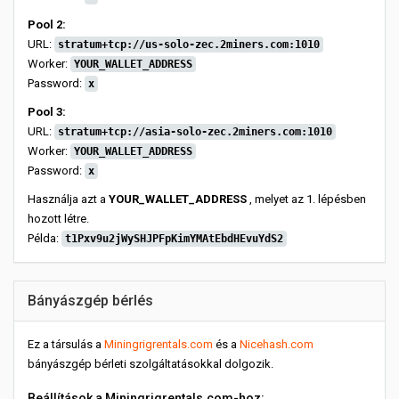
Pool 2:
URL:
stratum+tcp://us-solo-zec.2miners.com:1010
Worker:
YOUR_WALLET_ADDRESS
Password:
x
Pool 3:
URL:
stratum+tcp://asia-solo-zec.2miners.com:1010
Worker:
YOUR_WALLET_ADDRESS
Password:
x
Használja azt a
YOUR_WALLET_ADDRESS
, melyet az 1. lépésben
hozott létre.
Példa:
t1Pxv9u2jWySHJPFpKimYMAtEbdHEvuYdS2
Bányászgép bérlés
Ez a társulás a
Miningrigrentals.com
és a
Nicehash.com
bányászgép bérleti szolgáltatásokkal dolgozik.
Beállítások a Miningrigrentals.com-hoz: