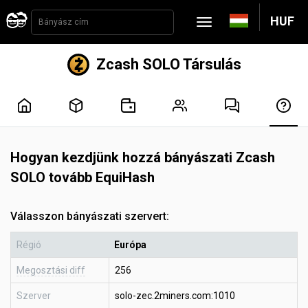
HUF
Zcash SOLO Társulás
Hogyan kezdjünk hozzá bányászati Zcash
SOLO tovább EquiHash
Válasszon bányászati szervert:
Régió
Európa
Megosztási diff
256
Szerver
solo-zec.2miners.com:1010