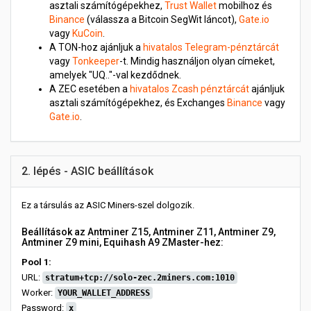
asztali számítógépekhez,
Trust Wallet
mobilhoz és
Binance
(válassza a Bitcoin SegWit láncot),
Gate.io
vagy
KuCoin
.
A TON-hoz ajánljuk a
hivatalos Telegram-pénztárcát
vagy
Tonkeeper
-t. Mindig használjon olyan címeket,
amelyek "UQ.."-val kezdődnek.
A ZEC esetében a
hivatalos Zcash pénztárcát
ajánljuk
asztali számítógépekhez, és Exchanges
Binance
vagy
Gate.io
.
2. lépés - ASIC beállítások
Ez a társulás az ASIC Miners-szel dolgozik.
Beállítások az Antminer Z15, Antminer Z11, Antminer Z9,
Antminer Z9 mini, Equihash A9 ZMaster-hez:
Pool 1:
URL:
stratum+tcp://solo-zec.2miners.com:1010
Worker:
YOUR_WALLET_ADDRESS
Password:
x