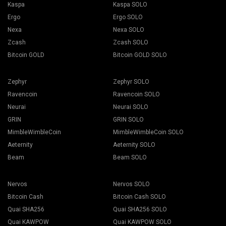
Kaspa
Kaspa SOLO
Ergo
Ergo SOLO
Nexa
Nexa SOLO
Zcash
Zcash SOLO
Bitcoin GOLD
Bitcoin GOLD SOLO
Zephyr
Zephyr SOLO
Ravencoin
Ravencoin SOLO
Neurai
Neurai SOLO
GRIN
GRIN SOLO
MimbleWimbleCoin
MimbleWimbleCoin SOLO
Aeternity
Aeternity SOLO
Beam
Beam SOLO
Nervos
Nervos SOLO
Bitcoin Cash
Bitcoin Cash SOLO
Quai SHA256
Quai SHA256 SOLO
Quai KAWPOW
Quai KAWPOW SOLO