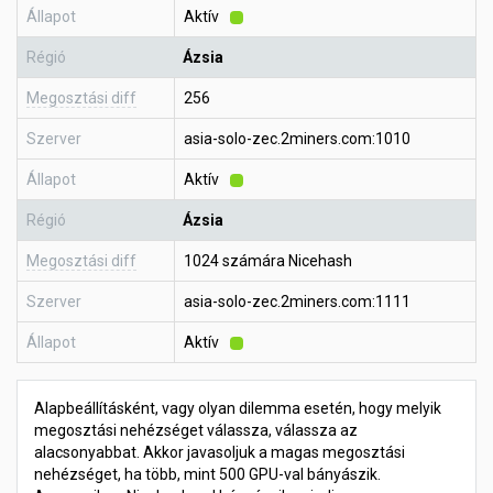
Állapot
Aktív
Régió
Ázsia
Megosztási diff
256
Szerver
asia-solo-zec.2miners.com:1010
Állapot
Aktív
Régió
Ázsia
Megosztási diff
1024 számára Nicehash
Szerver
asia-solo-zec.2miners.com:1111
Állapot
Aktív
Alapbeállításként, vagy olyan dilemma esetén, hogy melyik
megosztási nehézséget válassza, válassza az
alacsonyabbat. Akkor javasoljuk a magas megosztási
nehézséget, ha több, mint 500 GPU-val bányászik.