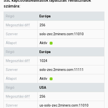
SSL kapcsolatbeállítások tapasztalt felhasználók
számára:
Régió
Európa
Megosztási diff
256
Szerver
solo-zec.2miners.com:11010
Állapot
Aktív
Régió
Európa
Megosztási diff
1024
Szerver
solo-zec.2miners.com:11111
Állapot
Aktív
Régió
USA
Megosztási diff
256
Szerver
us-solo-zec.2miners.com:11010