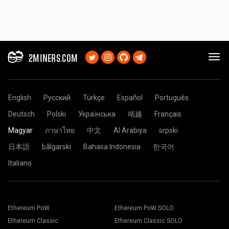
2MINERS.COM
English
Русский
Türkçe
Español
Português
Deutsch
Polski
Українська
㗂越
Français
Magyar
ภาษาไทย
中文
Al Arabiya
srpski
日本語
bãlgarski
Bahasa Indonesia
한국어
Italiano
Ethereum PoW
Ethereum PoW SOLO
Ethereum Classic
Ethereum Classic SOLO